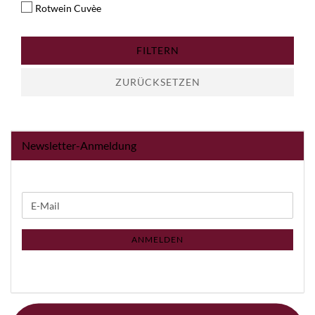
Rotwein Cuvèe
FILTERN
ZURÜCKSETZEN
Newsletter-Anmeldung
WEITER
E-
ZUR
Mail
NEWSLETTER-
ANMELDUNG
ANMELDEN