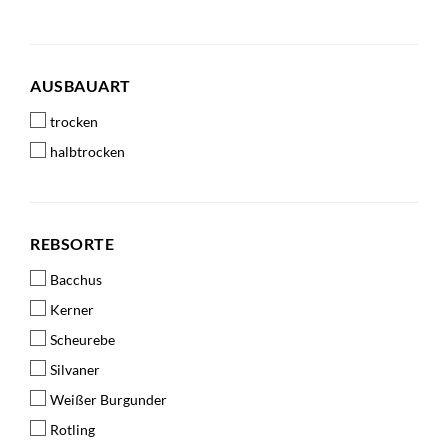
AUSBAUART
AUSBAUART
trocken
halbtrocken
REBSORTE
REBSORTE
Bacchus
Kerner
Scheurebe
Silvaner
Weißer Burgunder
Rotling