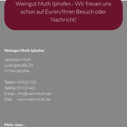
Weingut Muth Iphofen - Wir freuen uns
schon auf Euren/Ihren Besuch oder
Nachricht!
Weingut Muth Iphofen
Sebastian Muth
Ludwigstraße 20
97346 Iphofen
Telefon 09323 902
Telefax 09323 401
E-mail
info@wein-muth.de
Web
www.wein-muth.de
Mehr über...