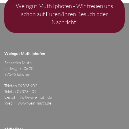
Weingut Muth Iphofen - Wir freuen uns
schon auf Euren/Ihren Besuch oder
Nachricht!
Weingut Muth Iphofen
Sebastian Muth
Ludwigstraße 20
97346 Iphofen
Telefon 09323 902
Telefax 09323 401
E-mail
info@wein-muth.de
Web
www.wein-muth.de
Mehr über...