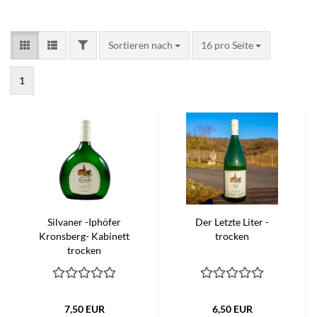
FILTER
Sortieren nach
pro Seite
Sortieren nach
16 pro Seite
1
Silvaner -Iphöfer
Der Letzte Liter -
Kronsberg- Kabinett
trocken
trocken
7,50 EUR
6,50 EUR