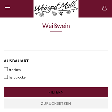
Weißwein
AUSBAUART
AUSBAUART
trocken
halbtrocken
FILTERN
ZURÜCKSETZEN